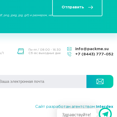
Отправить
f, png, jpeg, jpg, gif) и размером, не
info@packme.su
Пн-пт / 08:00 - 16:30
А/1
Сб-вс выходные дни
+7 (8443) 777-052
Сайт разработан агентством
Interdex
Здравствуйте!