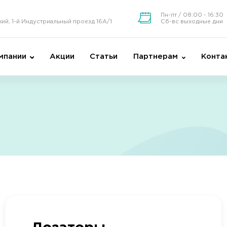
Пн-пт / 08:00 - 16:30
кий, 1-й Индустриальный проезд 16А/1
Сб-вс выходные дни
мпании
Акции
Статьи
Партнерам
Конта